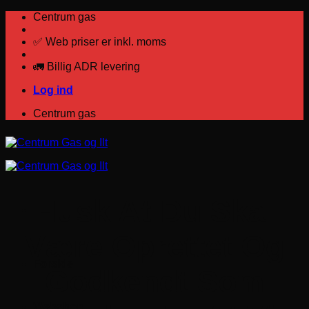
Fortsæt
Centrum gas
til
indhold
✅ Web priser er inkl. moms
🚛 Billig ADR levering
Log ind
Centrum gas
Husk At Du Skal
Være Oprettet Og
Forside
Godkendt Som
Webshop