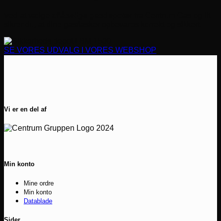
Ved at vælge
aflåselige gasdepoter
fra Centrum Gas og Ilt
sikrer du, at dine gasflasker opbevares korrekt og sikkert.
SE VORES UDVALG I VORES WEBSHOP
Vi er en del af
Min konto
Mine ordre
Min konto
Datablade
Sider