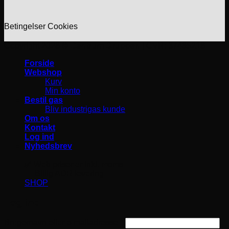
Betingelser
Cookies
Copyright 2026 ©
Centrum Gruppen
| CVR: 37465216
Forside
Webshop
Kurv
Min konto
Bestil gas
Bliv industrigas kunde
Om os
Kontakt
Log ind
Nyhedsbrev
✅ Web priser er inkl. moms
🚛 Billig ADR levering
SHOP
Log ind
Påkrævet
Brugernavn eller e-mailadresse
*