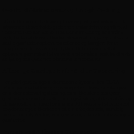
Overhold Afstandskrav og Undgå Væltning
Når det kommer til
sikker opbevaring af gasflasker
, er det
afgørende at overholde gældende afstandskrav og sikre, at
flaskerne ikke kan vælte. Hos Centrum Gas og Ilt forstår vi
vigtigheden af disse sikkerhedsforanstaltninger og anbefaler,
at alle gasflasker opbevares stående og fastgjort, for at
undgå risiko for skader og ulykker. Det er essentielt at
opbevare gasflasker i et velventileret område, væk fra direkte
sollys og beskyttet mod ekstreme temperaturer.
Aflåselige Gasdepoter for Sikker Opbevaring
For yderligere at øge sikkerheden tilbyder vi hos CEGA
løsningen med
aflåselige gasdepoter
. Disse depoter giver
en sikker opbevaringsløsning, som ikke alene beskytter
gasflaskerne mod at vælte, men også sikrer, at de er aflåst og
utilgængelige for uvedkommende. At investere i et gasdepot
betyder at øge sikkerheden på din arbejdsplads, samtidig
med at du opfylder lovgivningsmæssige krav til opbevaring af
gasflasker.
Fordele ved Aflåselige Gasdepoter