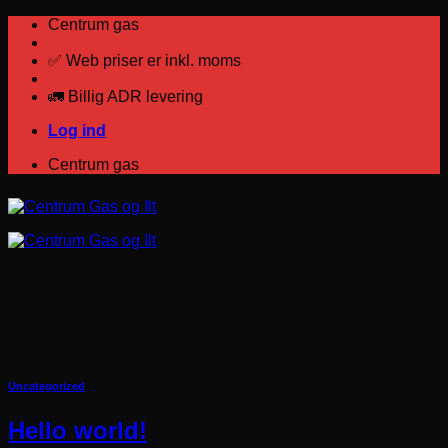
Fortsæt
Centrum gas
til
indhold
✅ Web priser er inkl. moms
🚛 Billig ADR levering
Log ind
Centrum gas
Kategori arkiver:
Uncategorized
Forside
Uncategorized
Hello world!
Webshop