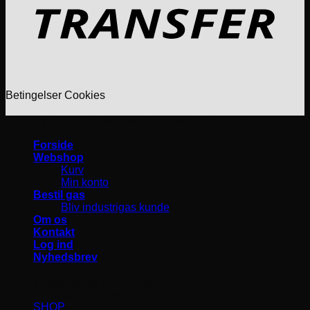
Betingelser
Cookies
Copyright 2026 ©
Centrum Gruppen
| CVR: 37465216
Forside
Webshop
Kurv
Min konto
Bestil gas
Bliv industrigas kunde
Om os
Kontakt
Log ind
Nyhedsbrev
✅ Web priser er inkl. moms
🚛 Billig ADR levering
SHOP