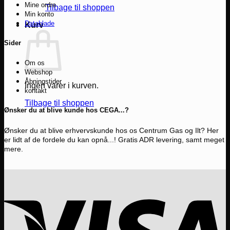
Mine ordre
Tilbage til shoppen
Min konto
Datablade
Kurv
Sider
Om os
Webshop
Åbningstider
Ingen varer i kurven.
kontakt
Tilbage til shoppen
Ønsker du at blive kunde hos CEGA...?
Ønsker du at blive erhvervskunde hos os Centrum Gas og Ilt? Her
er lidt af de fordele du kan opnå...! Gratis ADR levering, samt meget
mere.